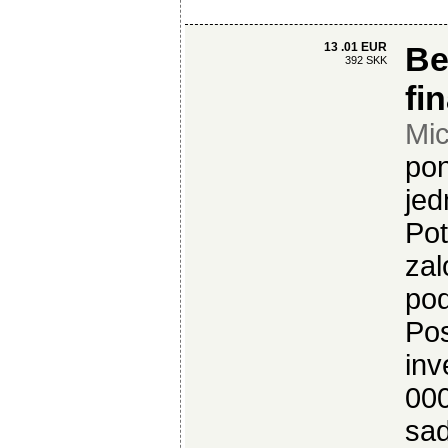
13 .01 EUR
Be
392 SKK
fi
Mic
pon
jed
Pot
zal
pod
Pos
inv
000
sa