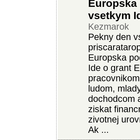
Europska
vsetkym I
Kezmarok
Pekny den v
priscaratar
Europska po
Ide o grant 
pracovnikom,
ludom, mlad
dochodcom a
ziskat finan
zivotnej urov
Ak ...