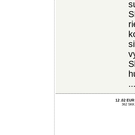
s
S
r
k
s
v
S
h
..
12 .02 EUR
362 SKK