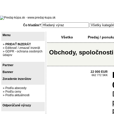
Slovensko
07.08.2026, 22:
Čo hľadáte?
Menu
Všetko
Predaj / ponuk
»
PRIDAŤ INZERÁT
»
Editovať / zmazať inzerát
Obchody, spoločnosti 
»
GDPR - ochrana osobných
údajov
Partner
22 000 EUR
Banner
662 772 SKK
Zoradenie inzerátov
»
Podľa abecedy
»
Podľa ceny
»
Podľa aktuálnosti
Odporúčané výrazy