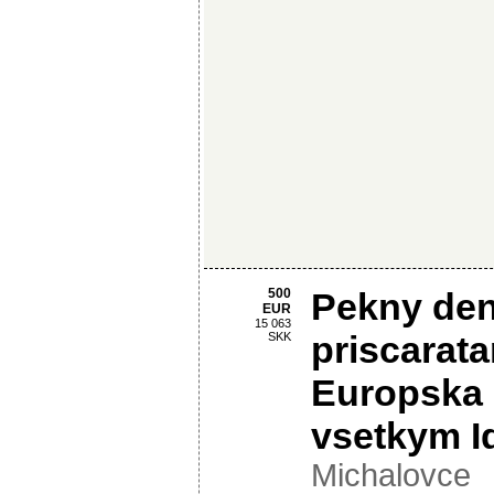
500
Pekny den
EUR
15 063
priscarat
SKK
Europska
vsetkym I
Michalovce