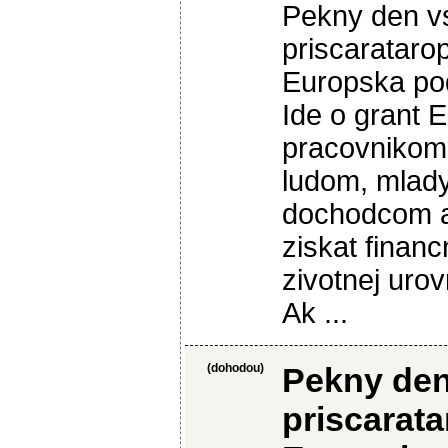
Pekny den v
priscaratar
Europska po
Ide o grant 
pracovnikom,
ludom, mlad
dochodcom a
ziskat finan
zivotnej urov
Ak ...
(dohodou)
Pekny den
priscarat