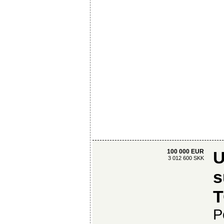
100 000 EUR
U
3 012 600 SKK
s
P